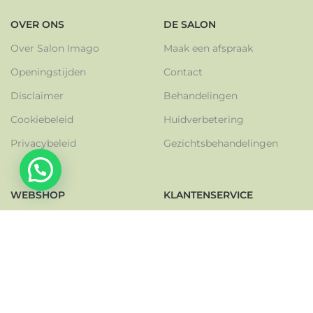
OVER ONS
DE SALON
Over Salon Imago
Maak een afspraak
Openingstijden
Contact
Disclaimer
Behandelingen
Cookiebeleid
Huidverbetering
Privacybeleid
Gezichtsbehandelingen
Heeft u hulp nodig?
WEBSHOP
KLANTENSERVICE
Guinot
Veelgestelde vragen
Valmont
Cadeaubonnen
Cellcosmet
Reviews
Cellmen
Verzenden & retourneren