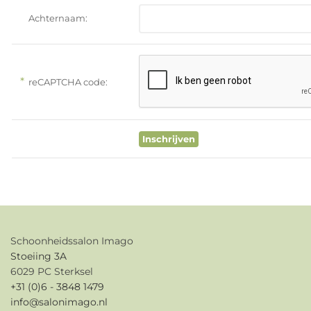
Achternaam:
*
reCAPTCHA code:
Schoonheidssalon Imago
Stoeiing 3A
6029 PC Sterksel
+31 (0)6 - 3848 1479
info@salonimago.nl