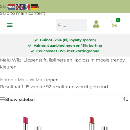
Skip to navigation
Skip to main content
0
Een gevoel van schoonheid
Guinot -25% (bij loyalty sparen)
Valmont aanbiedingen en 15% korting
Cellcosmet -15% met kortingscode
Malu Wilz: Lippenstift, lipliners en lipgloss in mooie trendy
kleuren
Home
»
Malu Wilz
»
Lippen
Resultaat 1–15 van de 92 resultaten wordt getoond
Show sidebar